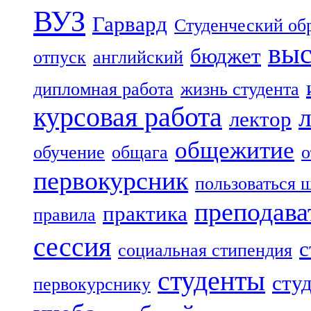
ВУЗ
Гарвард
Студенческий об
выс
бюджет
отпуск
английский
дипломная работа
жизнь студента
курсовая работа
лектор
общежитие
обучение
общага
о
первокурсник
пользоваться 
преподава
практика
правила
сессия
с
социальная стипендия
студенты
сту
первокурснику