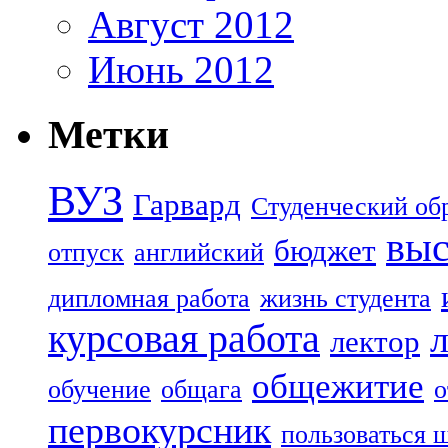
Август 2012
Июнь 2012
Метки
ВУЗ
Гарвард
Студенческий об
выс
бюджет
отпуск
английский
дипломная работа
жизнь студента
курсовая работа
лектор
общежитие
обучение
общага
о
первокурсник
пользоваться 