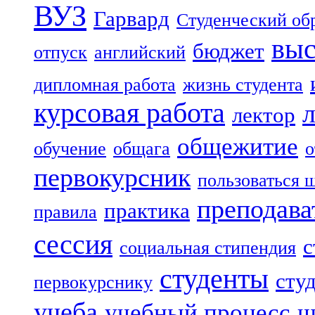
ВУЗ
Гарвард
Студенческий об
выс
бюджет
отпуск
английский
дипломная работа
жизнь студента
курсовая работа
лектор
общежитие
обучение
общага
о
первокурсник
пользоваться 
преподава
практика
правила
сессия
с
социальная стипендия
студенты
сту
первокурснику
учеба
учебный процесс
ш