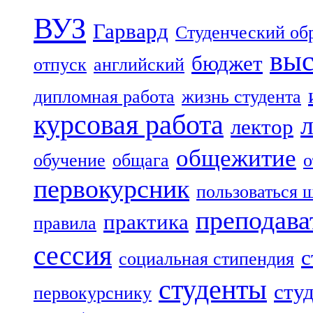
ВУЗ
Гарвард
Студенческий об
выс
бюджет
отпуск
английский
дипломная работа
жизнь студента
курсовая работа
лектор
общежитие
обучение
общага
о
первокурсник
пользоваться 
преподава
практика
правила
сессия
с
социальная стипендия
студенты
сту
первокурснику