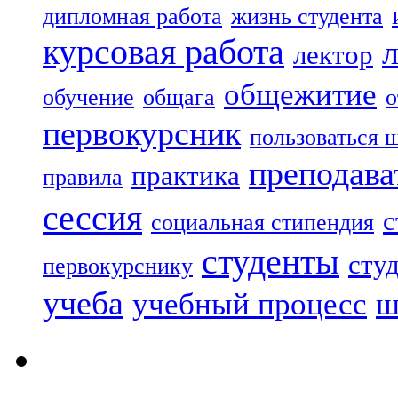
дипломная работа
жизнь студента
курсовая работа
лектор
общежитие
обучение
общага
о
первокурсник
пользоваться 
преподава
практика
правила
сессия
с
социальная стипендия
студенты
сту
первокурснику
учеба
учебный процесс
ш