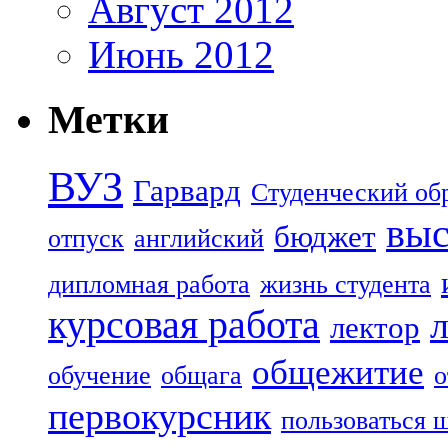
Август 2012
Июнь 2012
Метки
ВУЗ
Гарвард
Студенческий об
выс
бюджет
отпуск
английский
дипломная работа
жизнь студента
курсовая работа
лектор
общежитие
обучение
общага
о
первокурсник
пользоваться 