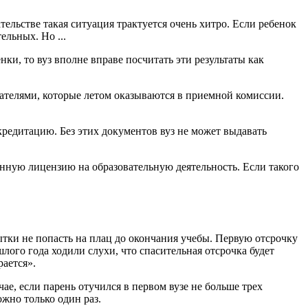
тельстве такая ситуация трактуется очень хитро. Если ребенок
ельных. Но ...
и, то вуз вполне вправе посчитать эти результаты как
вателями, которые летом оказываются в приемной комиссии.
редитацию. Без этих документов вуз не может выдавать
ную лицензию на образовательную деятельность. Если такого
ытки не попасть на плац до окончания учебы. Первую отсрочку
шлого года ходили слухи, что спасительная отсрочка будет
ается».
чае, если парень отучился в первом вузе не больше трех
ожно только один раз.