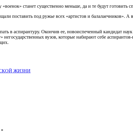
у «военок» станет существенно меньше, да и те будут готовить с
щали поставить под ружье всех «артистов и балалаечников». А 
ать в аспирантуру. Окончив ее, новоиспеченный кандидат наук м
» негосударственных вузов, которые набирают себе аспирантов-
щих.
ЕСКОЙ ЖИЗНИ
ы
*