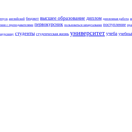
высшее образование
диплом
бюджет
тпуск
английский
дипломная работа
ж
первокурсник
поступление
ния с преподавателями
пользоваться шпаргалками
пра
университет
студенты
учеба
учебны
студенческая жизнь
окурснику