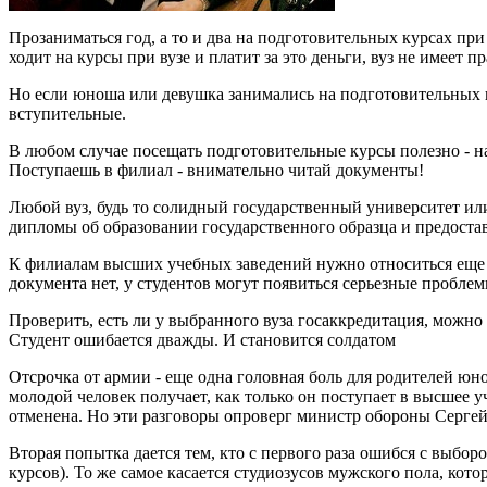
Прозаниматься год, а то и два на подготовительных курсах при 
ходит на курсы при вузе и платит за это деньги, вуз не имеет п
Но если юноша или девушка занимались на подготовительных ку
вступительные.
В любом случае посещать подготовительные курсы полезно - н
Поступаешь в филиал - внимательно читай документы!
Любой вуз, будь то солидный государственный университет ил
дипломы об образовании государственного образца и предостав
К филиалам высших учебных заведений нужно относиться еще 
документа нет, у студентов могут появиться серьезные пробле
Проверить, есть ли у выбранного вуза госаккредитация, можно 
Студент ошибается дважды. И становится солдатом
Отсрочка от армии - еще одна головная боль для родителей юн
молодой человек получает, как только он поступает в высшее у
отменена. Но эти разговоры опроверг министр обороны Сергей
Вторая попытка дается тем, кто с первого раза ошибся с выборо
курсов). То же самое касается студиозусов мужского пола, ко