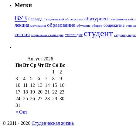
Метки
ВУЗ
абитуриент
Гарвард
Студенческий образ жизни
академический о
образование
лекция
общежитие
мотивация
обучение
общага
отноше
студент
сессия
стипендия
социальная стипендия
студенту перв
Август 2026
Пн
Вт
Ср
Чт
Пт
Сб
Вс
1
2
3
4
5
6
7
8
9
10
11
12
13
14
15
16
17
18
19
20
21
22
23
24
25
26
27
28
29
30
31
« Окт
© 2011 - 2026
Студенческая жизнь