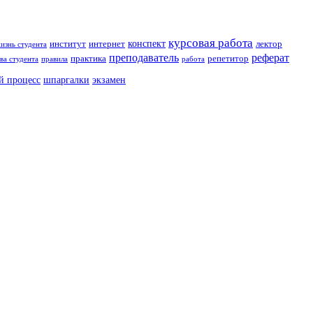
курсовая работа
конспект
институт
интернет
лектор
изнь студента
преподаватель
реферат
практика
репетитор
ва студента
правила
работа
й процесс
шпаргалки
экзамен