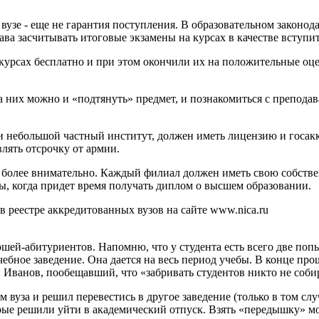
вузе - еще не гарантия поступления. В образовательном законода
рава засчитывать итоговые экзамены на курсах в качестве вступит
рсах бесплатно и при этом окончили их на положительные оценк
а них можно и «подтянуть» предмет, и познакомиться с препода
и небольшой частный институт, должен иметь лицензию и госакк
лять отсрочку от армии.
более внимательно. Каждый филиал должен иметь свою собствен
мы, когда придет время получать диплом о высшем образовании.
в реестре аккредитованных вузов на сайте www.nica.ru
ошей-абитуриентов. Напомню, что у студента есть всего две поп
чебное заведение. Она дается на весь период учебы. В конце про
 Иванов, пообещавший, что «забривать студентов никто не собир
м вуза и решил перевестись в другое заведение (только в том слу
торые решили уйти в академический отпуск. Взять «передышку» м