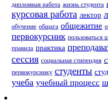
дипломная работа
жизнь студента
курсовая работа
лектор
общежитие
обучение
общага
о
первокурсник
пользоваться 
преподава
практика
правила
сессия
с
социальная стипендия
студенты
сту
первокурснику
учеба
учебный процесс
ш