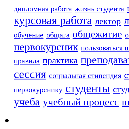
дипломная работа
жизнь студента
курсовая работа
лектор
общежитие
обучение
общага
о
первокурсник
пользоваться 
преподава
практика
правила
сессия
с
социальная стипендия
студенты
сту
первокурснику
учеба
учебный процесс
ш