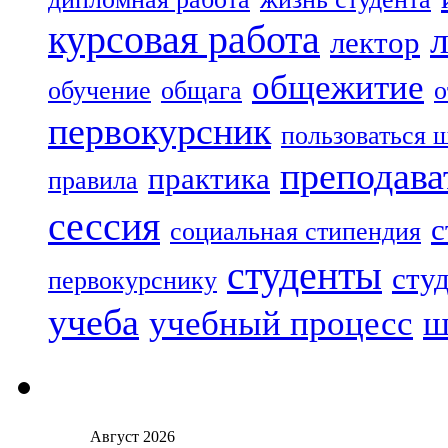
курсовая работа
лектор
общежитие
обучение
общага
о
первокурсник
пользоваться 
преподава
практика
правила
сессия
с
социальная стипендия
студенты
сту
первокурснику
учеба
учебный процесс
ш
Август 2026