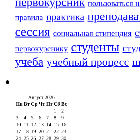
первокурсник
пользоваться 
преподава
практика
правила
сессия
с
социальная стипендия
студенты
сту
первокурснику
учеба
учебный процесс
ш
Август 2026
Пн
Вт
Ср
Чт
Пт
Сб
Вс
1
2
3
4
5
6
7
8
9
10
11
12
13
14
15
16
17
18
19
20
21
22
23
24
25
26
27
28
29
30