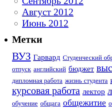
Сентябрь 2012
Август 2012
Июнь 2012
Метки
ВУЗ
Гарвард
Студенческий об
выс
бюджет
отпуск
английский
дипломная работа
жизнь студента
курсовая работа
лектор
общежитие
обучение
общага
о