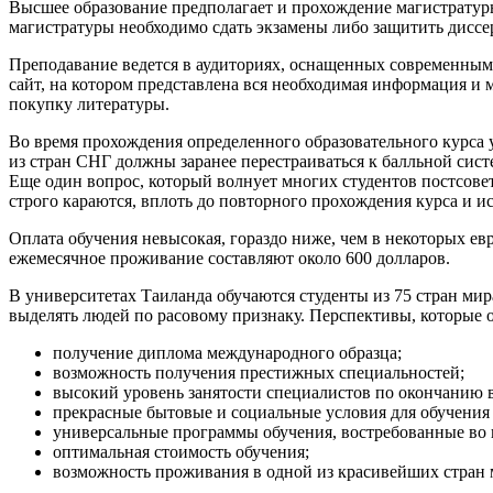
Высшее образование предполагает и прохождение магистратуры
магистратуры необходимо сдать экзамены либо защитить диссе
Преподавание ведется в аудиториях, оснащенных современным
сайт, на котором представлена вся необходимая информация и м
покупку литературы.
Во время прохождения определенного образовательного курса 
из стран СНГ должны заранее перестраиваться к балльной систе
Еще один вопрос, который волнует многих студентов постсове
строго караются, вплоть до повторного прохождения курса и и
Оплата обучения невысокая, гораздо ниже, чем в некоторых ев
ежемесячное проживание составляют около 600 долларов.
В университетах Таиланда обучаются студенты из 75 стран мир
выделять людей по расовому признаку. Перспективы, которые 
получение диплома международного образца;
возможность получения престижных специальностей;
высокий уровень занятости специалистов по окончанию в
прекрасные бытовые и социальные условия для обучения 
универсальные программы обучения, востребованные во все
оптимальная стоимость обучения;
возможность проживания в одной из красивейших стран м