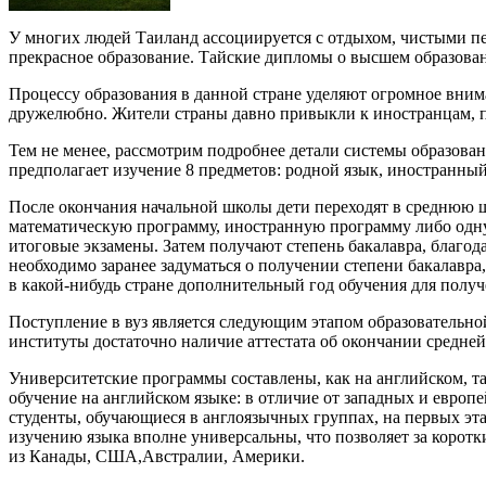
У многих людей Таиланд ассоциируется с отдыхом, чистыми п
прекрасное образование. Тайские дипломы о высшем образован
Процессу образования в данной стране уделяют огромное внима
дружелюбно. Жители страны давно привыкли к иностранцам, п
Тем не менее, рассмотрим подробнее детали системы образован
предполагает изучение 8 предметов: родной язык, иностранный 
После окончания начальной школы дети переходят в среднюю ш
математическую программу, иностранную программу либо одну 
итоговые экзамены. Затем получают степень бакалавра, благод
необходимо заранее задуматься о получении степени бакалавра
в какой-нибудь стране дополнительный год обучения для получ
Поступление в вуз является следующим этапом образовательно
институты достаточно наличие аттестата об окончании средней
Университетские программы составлены, как на английском, та
обучение на английском языке: в отличие от западных и европ
студенты, обучающиеся в англоязычных группах, на первых эт
изучению языка вполне универсальны, что позволяет за корот
из Канады, США,Австралии, Америки.