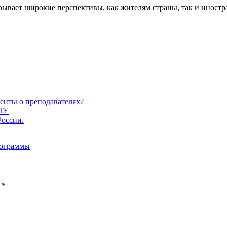
рывает широкие перспективы, как жителям страны, так и иностр
денты о преподавателях?
ТЕ
оссии.
рограммы
ы
*