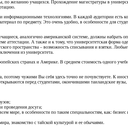
, по желанию учащихся. Прохождение магистратуры в университ
ртацию.
и информационными технологиями. В каждой аудитории есть ко
атериал по предмету. Это очень удобно, в особенности для студ
учащиеся, аналогично американской системе, должны набрать оп
ме аттестации. А также и к тому, что университетская форма од
тского пространства – возможность списывания и взятки. Любы
сключения из университета.
ропейских странах и Америке. В среднем стоимость одного учебн
а, поэтому чужими Вы себя здесь точно не почувствуете. К инос
открываются перед студентами, окончившими таиландские вузы,
узов;
и проведения досуга;
м мире, в особенности по таким специальностям, как: бизнес и 
ира, знакомство с тайской культурой и ее обычаями.