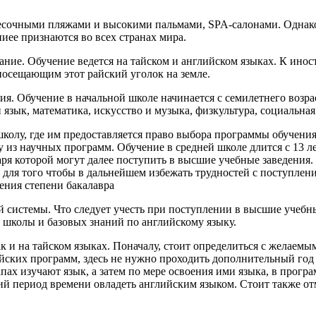
есочными пляжами и высокими пальмами, SPA-салонами. Однако 
иее признаются во всех странах мира.
ние. Обучение ведется на тайском и английском языках. К иност
осещающим этот райский уголок на земле.
ия. Обучение в начальной школе начинается с семилетнего возра
язык, математика, искусство и музыка, физкультура, социальная 
колу, где им предоставляется право выбора программы обучения
из научных программ. Обучение в средней школе длится с 13 ле
аря которой могут далее поступить в высшие учебные заведения
, для того чтобы в дальнейшем избежать трудностей с поступле
ения степени бакалавра
й системы. Что следует учесть при поступлении в высшие учебн
 школы и базовых знаний по английскому языку.
к и на тайском языках. Поначалу, стоит определиться с желаемы
ейских программ, здесь не нужно проходить дополнительный год
апах изучают язык, а затем по мере освоения ими языка, в пр
кий период времени овладеть английским языком. Стоит также о