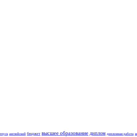
высшее образование
диплом
бюджет
тпуск
английский
дипломная работа
ж