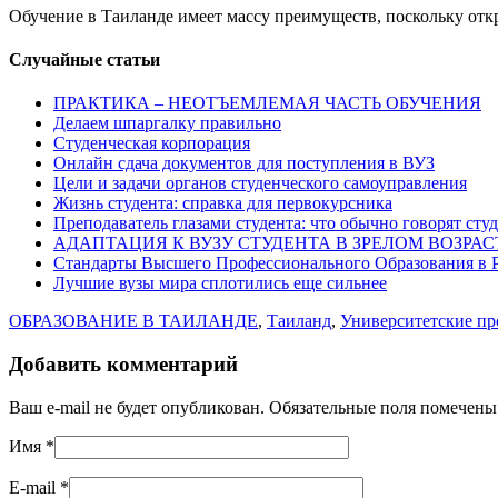
Обучение в Таиланде имеет массу преимуществ, поскольку отк
Случайные статьи
ПРАКТИКА – НЕОТЪЕМЛЕМАЯ ЧАСТЬ ОБУЧЕНИЯ
Делаем шпаргалку правильно
Студенческая корпорация
Онлайн сдача документов для поступления в ВУЗ
Цели и задачи органов студенческого самоуправления
Жизнь студента: справка для первокурсника
Преподаватель глазами студента: что обычно говорят сту
АДАПТАЦИЯ К ВУЗУ СТУДЕНТА В ЗРЕЛОМ ВОЗРАС
Стандарты Высшего Профессионального Образования в Р
Лучшие вузы мира сплотились еще сильнее
ОБРАЗОВАНИЕ В ТАИЛАНДЕ
,
Таиланд
,
Университетские п
Добавить комментарий
Ваш e-mail не будет опубликован. Обязательные поля помечен
Имя
*
E-mail
*